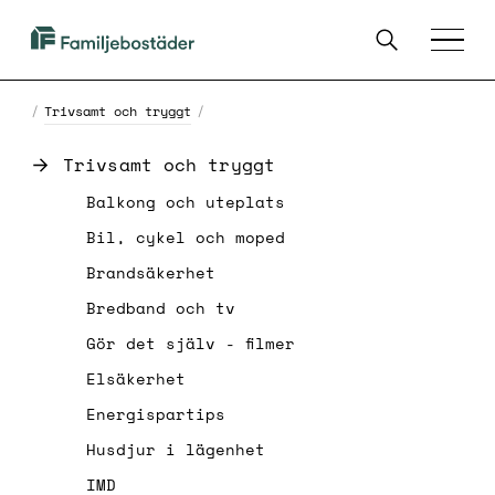
SKIP TO MAIN CONTENT
Sök
Familjebostäder
Menu
i
Göteborg
/
Trivsamt och tryggt
/
Trivsamt och tryggt
List of links on the page Trivsamt och tryggt
Balkong och uteplats
Bil, cykel och moped
Brandsäkerhet
Bredband och tv
Gör det själv - filmer
Elsäkerhet
Energispartips
Husdjur i lägenhet
IMD