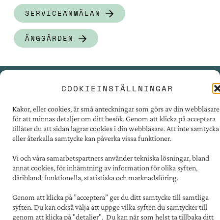
SERVICEANMÄLAN
ÄNGGÅRDEN
COOKIEINSTÄLLNINGAR
PRESSRUM
Kakor, eller cookies, är små anteckningar som görs av din webbläsare
TILLGÄNGLIGHET
för att minnas detaljer om ditt besök. Genom att klicka på acceptera
FÖR LEVERANTÖRER
tillåter du att sidan lagrar cookies i din webbläsare. Att inte samtycka
eller återkalla samtycke kan påverka vissa funktioner.
PERSONUPPGIFTER
OM COOKIES
Vi och våra samarbetspartners använder tekniska lösningar, bland
annat cookies, för inhämtning av information för olika syften,
däribland: funktionella, statistiska och marknadsföring.
Kontakt:
031 - 731 67 00
Genom att klicka på ”acceptera” ger du ditt samtycke till samtliga
Postadress:
syften. Du kan också välja att uppge vilka syften du samtycker till
Familjebostäder i Göteborg
genom att klicka på "detaljer". Du kan när som helst ta tillbaka ditt