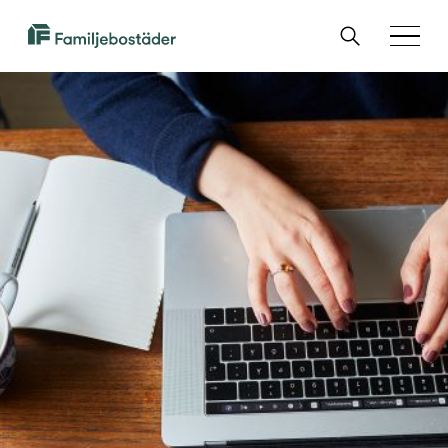
SKIP TO MAIN CONTENT
Sök
Familjebostäder
Menu
i
Göteborg