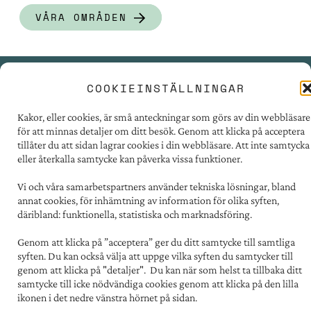
VÅRA OMRÅDEN
COOKIEINSTÄLLNINGAR
PRESSRUM
Kakor, eller cookies, är små anteckningar som görs av din webbläsare
TILLGÄNGLIGHET
för att minnas detaljer om ditt besök. Genom att klicka på acceptera
FÖR LEVERANTÖRER
tillåter du att sidan lagrar cookies i din webbläsare. Att inte samtycka
eller återkalla samtycke kan påverka vissa funktioner.
PERSONUPPGIFTER
OM COOKIES
Vi och våra samarbetspartners använder tekniska lösningar, bland
annat cookies, för inhämtning av information för olika syften,
däribland: funktionella, statistiska och marknadsföring.
Kontakt:
031 - 731 67 00
Genom att klicka på ”acceptera” ger du ditt samtycke till samtliga
Postadress:
syften. Du kan också välja att uppge vilka syften du samtycker till
Familjebostäder i Göteborg
genom att klicka på "detaljer". Du kan när som helst ta tillbaka ditt
Box 5151, 402 26 Göteborg
samtycke till icke nödvändiga cookies genom att klicka på den lilla
ikonen i det nedre vänstra hörnet på sidan.
Besöksadress: