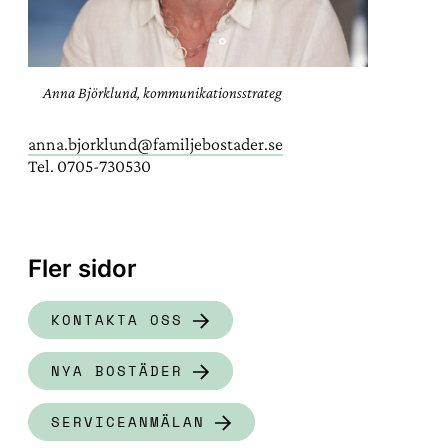
Anna Björklund, kommunikationsstrateg
anna.bjorklund@familjebostader.se
Tel. 0705-730530
Fler sidor
KONTAKTA OSS
NYA BOSTÄDER
SERVICEANMÄLAN