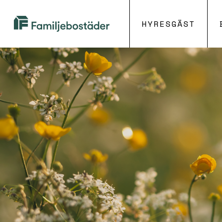
HYRESGÄST
Familjebostäder
i
Göteborg