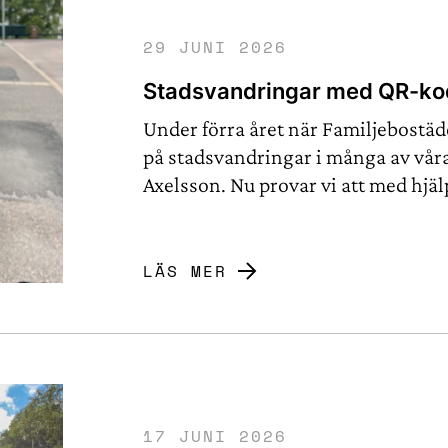
29 JUNI 2026
Stadsvandringar med QR-kod 
Under förra året när Familjebostäde
på stadsvandringar i många av vå
Axelsson. Nu provar vi att med hjä
stadsvandringar via QR-koder.
LÄS MER
17 JUNI 2026