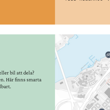
ler bil att dela?
en. Här finns smarta
lbart.