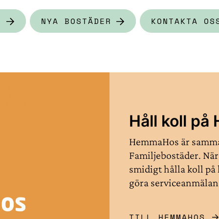
G
NYA BOSTÄDER
KONTAKTA OS
Håll koll 
HemmaHos är samma 
Familjebostäder. När 
smidigt hålla koll på
göra serviceanmälan
TILL HEMMAHOS