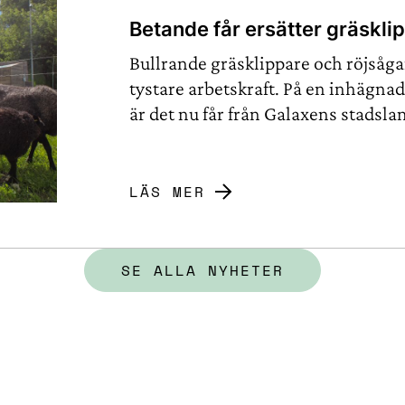
Betande får ersätter gräskli
Bullrande gräsklippare och röjsågar
tystare arbetskraft. På en inhägnad
är det nu får från Galaxens stadsl
LÄS MER
SE ALLA NYHETER