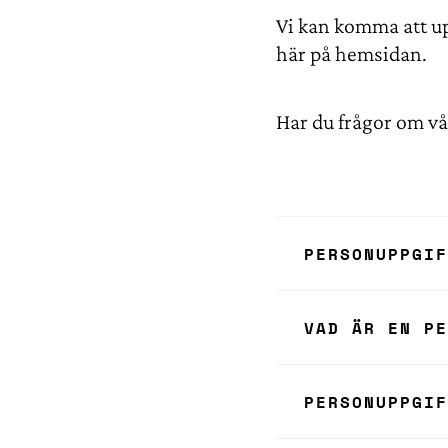
Vi kan komma att up
här på hemsidan.
Har du frågor om v
PERSONUPPGIF
Familjebostäder
VAD ÄR EN PE
familjebostader
av personuppgif
En personuppgift
PERSONUPPGIF
fysisk person so
Familjebostäder
personnummer, a
med annan om F