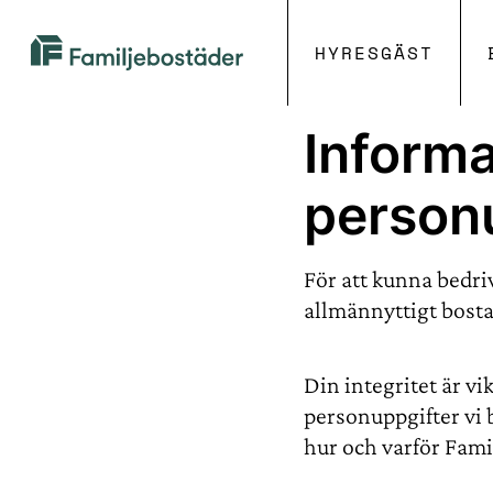
HYRESGÄST
Familjebostäder
i
Göteborg
Inform
person
För att kunna bedri
allmännyttigt bost
Din integritet är vi
personuppgifter vi 
hur och varför Fami