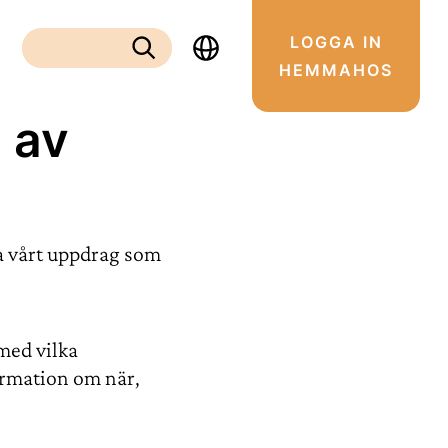
LOGGA IN
Sök:
HEMMAHOS
Sök
 av
ra vårt uppdrag som
 med vilka
formation om när,