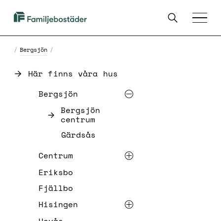
SKIP TO MAIN CONTENT
Sök
Familjebostäder
Menu
i
Göteborg
/
Bergsjön
/
Här finns våra hus
List of links on the page
Bergsjön
Bergsjön
centrum
Gärdsås
Centrum
Eriksbo
Fjällbo
Hisingen