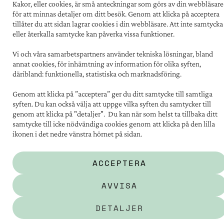
Kakor, eller cookies, är små anteckningar som görs av din webbläsare
TILLGÄNGLIGHET
för att minnas detaljer om ditt besök. Genom att klicka på acceptera
FÖR LEVERANTÖRER
tillåter du att sidan lagrar cookies i din webbläsare. Att inte samtycka
eller återkalla samtycke kan påverka vissa funktioner.
PERSONUPPGIFTER
OM COOKIES
Vi och våra samarbetspartners använder tekniska lösningar, bland
annat cookies, för inhämtning av information för olika syften,
däribland: funktionella, statistiska och marknadsföring.
Kontakt:
031 - 731 67 00
Genom att klicka på ”acceptera” ger du ditt samtycke till samtliga
Postadress:
syften. Du kan också välja att uppge vilka syften du samtycker till
Familjebostäder i Göteborg
genom att klicka på "detaljer". Du kan när som helst ta tillbaka ditt
Box 5151, 402 26 Göteborg
samtycke till icke nödvändiga cookies genom att klicka på den lilla
ikonen i det nedre vänstra hörnet på sidan.
Besöksadress:
Södra vägen 12
ACCEPTERA
Social media
facebook
instagram
youtube
linkedin
AVVISA
DETALJER