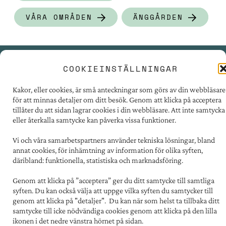
VÅRA OMRÅDEN
ÄNGGÅRDEN
COOKIEINSTÄLLNINGAR
PRESSRUM
Kakor, eller cookies, är små anteckningar som görs av din webbläsare
TILLGÄNGLIGHET
för att minnas detaljer om ditt besök. Genom att klicka på acceptera
FÖR LEVERANTÖRER
tillåter du att sidan lagrar cookies i din webbläsare. Att inte samtycka
eller återkalla samtycke kan påverka vissa funktioner.
PERSONUPPGIFTER
OM COOKIES
Vi och våra samarbetspartners använder tekniska lösningar, bland
annat cookies, för inhämtning av information för olika syften,
däribland: funktionella, statistiska och marknadsföring.
Kontakt:
031 - 731 67 00
Genom att klicka på ”acceptera” ger du ditt samtycke till samtliga
Postadress:
syften. Du kan också välja att uppge vilka syften du samtycker till
Familjebostäder i Göteborg
genom att klicka på "detaljer". Du kan när som helst ta tillbaka ditt
Box 5151, 402 26 Göteborg
samtycke till icke nödvändiga cookies genom att klicka på den lilla
ikonen i det nedre vänstra hörnet på sidan.
Besöksadress: