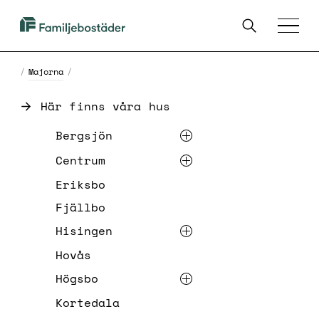
SKIP TO MAIN CONTENT
Sök
Familjebostäder
Menu
i
Göteborg
/
Majorna
/
Här finns våra hus
List of links on the page
Bergsjön
Centrum
Eriksbo
Fjällbo
Hisingen
Hovås
Högsbo
Kortedala