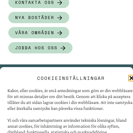
KONTAKTA OSS
NYA BOSTÄDER
VÅRA OMRÅDEN
JOBBA HOS OSS
COOKIEINSTÄLLNINGAR
PRESSRUM
Kakor, eller cookies, är små anteckningar som görs av din webbläsare
TILLGÄNGLIGHET
för att minnas detaljer om ditt besök. Genom att klicka på acceptera
FÖR LEVERANTÖRER
tillåter du att sidan lagrar cookies i din webbläsare. Att inte samtycka
eller återkalla samtycke kan påverka vissa funktioner.
PERSONUPPGIFTER
OM COOKIES
Vi och våra samarbetspartners använder tekniska lösningar, bland
annat cookies, för inhämtning av information för olika syften,
däribland: funktionella, statistiska och marknadsföring.