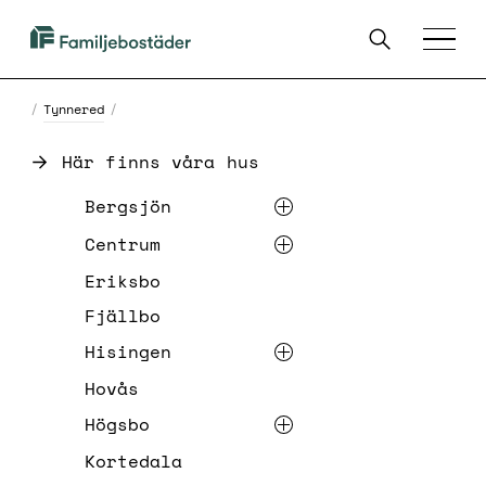
SKIP TO MAIN CONTENT
Sök
Familjebostäder
Menu
i
Göteborg
/
Tynnered
/
Här finns våra hus
List of links on the page
Bergsjön
Centrum
Eriksbo
Fjällbo
Hisingen
Hovås
Högsbo
Kortedala