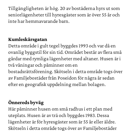
Tillgängligheten är hög. 20 av bostäderna hyrs ut som
seniorlägenheter till hyresgäster som är över 55 år och
inte har hemmavarande barn.
Kumleskärsgatan
Detta område i gult tegel byggdes 1993 och var då en
ovanlig byggstil för sin tid. Området består av flera små
gårdar med rymliga lägenheter med altaner. Husen är i
två våningar och påminner om en
bostadsrättsförening. Skötseln i detta område togs över
av Familjebostäder från Poseidon för några år sedan
efter en geografisk uppdelning mellan bolagen.
Önnereds byväg
Här påminner husen om små radhus i ett plan med
uteplats. Husen är av trä och byggdes 1983. Dessa
lägenheter är för hyresgäster som är 55 år eller äldre.
Skötseln i detta område togs över av Familjebostäder