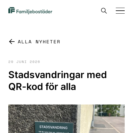
SKIP TO MAIN CONTENT
Sök
Familjebostäder
Menu
i
Göteborg
ALLA NYHETER
29 JUNI 2026
Stadsvandringar med
QR-kod för alla