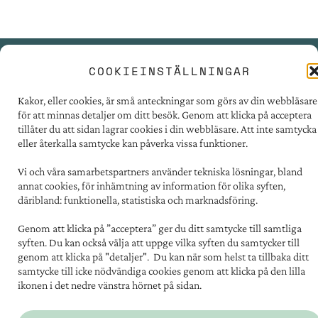
COOKIEINSTÄLLNINGAR
PRESSRUM
Kakor, eller cookies, är små anteckningar som görs av din webbläsare
TILLGÄNGLIGHET
för att minnas detaljer om ditt besök. Genom att klicka på acceptera
FÖR LEVERANTÖRER
tillåter du att sidan lagrar cookies i din webbläsare. Att inte samtycka
eller återkalla samtycke kan påverka vissa funktioner.
PERSONUPPGIFTER
OM COOKIES
Vi och våra samarbetspartners använder tekniska lösningar, bland
annat cookies, för inhämtning av information för olika syften,
däribland: funktionella, statistiska och marknadsföring.
Kontakt:
031 - 731 67 00
Genom att klicka på ”acceptera” ger du ditt samtycke till samtliga
Postadress:
syften. Du kan också välja att uppge vilka syften du samtycker till
Familjebostäder i Göteborg
genom att klicka på "detaljer". Du kan när som helst ta tillbaka ditt
Box 5151, 402 26 Göteborg
samtycke till icke nödvändiga cookies genom att klicka på den lilla
ikonen i det nedre vänstra hörnet på sidan.
Besöksadress:
Södra vägen 12