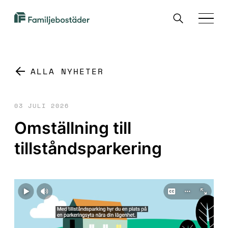
SKIP TO MAIN CONTENT
Sök
Familjebostäder
Menu
i
Göteborg
ALLA NYHETER
03 JULI 2026
Omställning till
tillståndsparkering