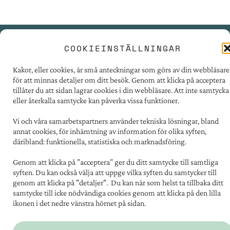
COOKIEINSTÄLLNINGAR
PRESSRUM
Kakor, eller cookies, är små anteckningar som görs av din webbläsare
TILLGÄNGLIGHET
för att minnas detaljer om ditt besök. Genom att klicka på acceptera
FÖR LEVERANTÖRER
tillåter du att sidan lagrar cookies i din webbläsare. Att inte samtycka
eller återkalla samtycke kan påverka vissa funktioner.
PERSONUPPGIFTER
OM COOKIES
Vi och våra samarbetspartners använder tekniska lösningar, bland
annat cookies, för inhämtning av information för olika syften,
däribland: funktionella, statistiska och marknadsföring.
Kontakt:
031 - 731 67 00
Genom att klicka på ”acceptera” ger du ditt samtycke till samtliga
Postadress:
syften. Du kan också välja att uppge vilka syften du samtycker till
Familjebostäder i Göteborg
genom att klicka på "detaljer". Du kan när som helst ta tillbaka ditt
Box 5151, 402 26 Göteborg
samtycke till icke nödvändiga cookies genom att klicka på den lilla
ikonen i det nedre vänstra hörnet på sidan.
Besöksadress:
Södra vägen 12