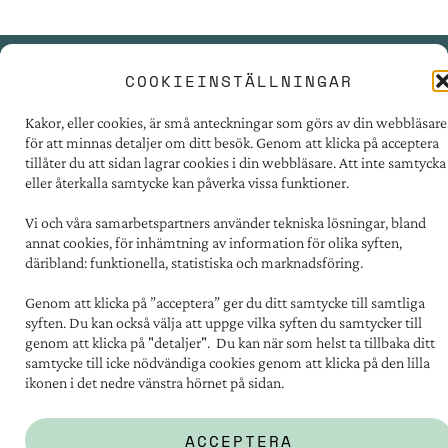
COOKIEINSTÄLLNINGAR
PRESSRUM
Kakor, eller cookies, är små anteckningar som görs av din webbläsare
TILLGÄNGLIGHET
för att minnas detaljer om ditt besök. Genom att klicka på acceptera
FÖR LEVERANTÖRER
tillåter du att sidan lagrar cookies i din webbläsare. Att inte samtycka
eller återkalla samtycke kan påverka vissa funktioner.
PERSONUPPGIFTER
OM COOKIES
Vi och våra samarbetspartners använder tekniska lösningar, bland
annat cookies, för inhämtning av information för olika syften,
däribland: funktionella, statistiska och marknadsföring.
Kontakt:
031 - 731 67 00
Genom att klicka på ”acceptera” ger du ditt samtycke till samtliga
Postadress:
syften. Du kan också välja att uppge vilka syften du samtycker till
Familjebostäder i Göteborg
genom att klicka på "detaljer". Du kan när som helst ta tillbaka ditt
Box 5151, 402 26 Göteborg
samtycke till icke nödvändiga cookies genom att klicka på den lilla
ikonen i det nedre vänstra hörnet på sidan.
Besöksadress:
Södra vägen 12
ACCEPTERA