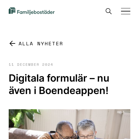
SKIP TO MAIN CONTENT
Sök
Familjebostäder
Menu
i
Göteborg
ALLA NYHETER
11 DECEMBER 2024
Digitala formulär – nu
även i Boendeappen!