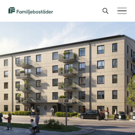
SKIP TO MAIN CONTENT
Sök
Familjebostäder
Menu
i
Göteborg