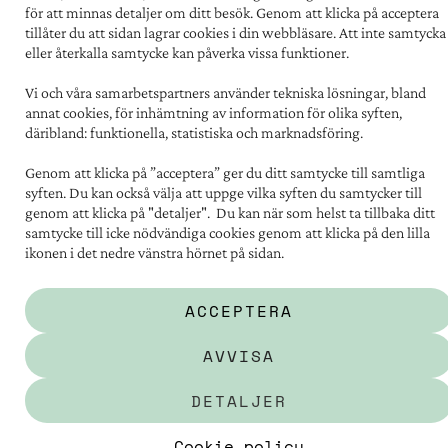
TILLGÄNGLIGHET
för att minnas detaljer om ditt besök. Genom att klicka på acceptera
FÖR LEVERANTÖRER
tillåter du att sidan lagrar cookies i din webbläsare. Att inte samtycka
eller återkalla samtycke kan påverka vissa funktioner.
PERSONUPPGIFTER
OM COOKIES
Vi och våra samarbetspartners använder tekniska lösningar, bland
annat cookies, för inhämtning av information för olika syften,
däribland: funktionella, statistiska och marknadsföring.
Kontakt:
031 - 731 67 00
Genom att klicka på ”acceptera” ger du ditt samtycke till samtliga
Postadress:
syften. Du kan också välja att uppge vilka syften du samtycker till
Familjebostäder i Göteborg
genom att klicka på "detaljer". Du kan när som helst ta tillbaka ditt
Box 5151, 402 26 Göteborg
samtycke till icke nödvändiga cookies genom att klicka på den lilla
ikonen i det nedre vänstra hörnet på sidan.
Besöksadress:
Södra vägen 12
ACCEPTERA
Social media
facebook
instagram
youtube
linkedin
AVVISA
DETALJER
Cookie policy