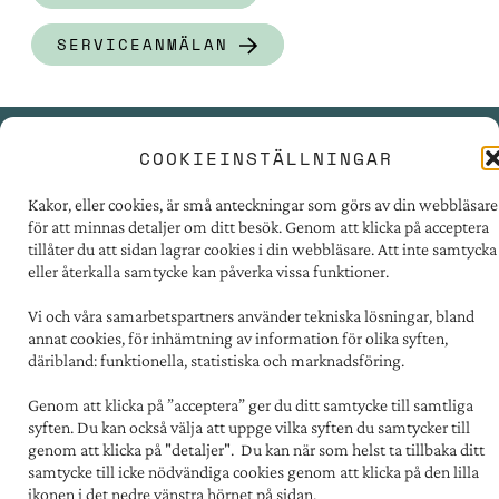
SERVICEANMÄLAN
COOKIEINSTÄLLNINGAR
PRESSRUM
Kakor, eller cookies, är små anteckningar som görs av din webbläsare
TILLGÄNGLIGHET
för att minnas detaljer om ditt besök. Genom att klicka på acceptera
FÖR LEVERANTÖRER
tillåter du att sidan lagrar cookies i din webbläsare. Att inte samtycka
eller återkalla samtycke kan påverka vissa funktioner.
PERSONUPPGIFTER
OM COOKIES
Vi och våra samarbetspartners använder tekniska lösningar, bland
annat cookies, för inhämtning av information för olika syften,
däribland: funktionella, statistiska och marknadsföring.
Kontakt:
031 - 731 67 00
Genom att klicka på ”acceptera” ger du ditt samtycke till samtliga
Postadress:
syften. Du kan också välja att uppge vilka syften du samtycker till
Familjebostäder i Göteborg
genom att klicka på "detaljer". Du kan när som helst ta tillbaka ditt
Box 5151, 402 26 Göteborg
samtycke till icke nödvändiga cookies genom att klicka på den lilla
ikonen i det nedre vänstra hörnet på sidan.