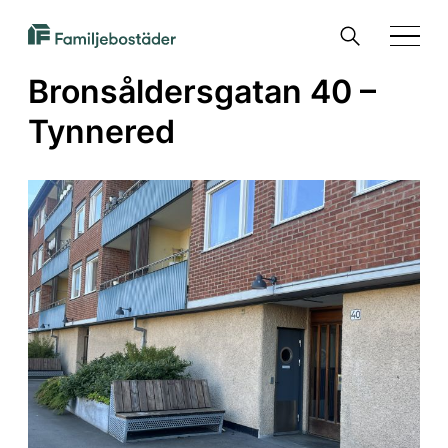
SKIP TO MAIN CONTENT
Sök
Familjebostäder
Menu
i
Bronsåldersgatan 40 –
Göteborg
Tynnered