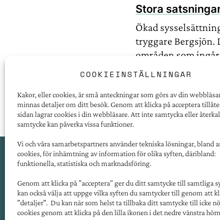
Stora satsninga
Ökad sysselsättning,
tryggare Bergsjön. 
områden som ingår.
COOKIEINSTÄLLNINGAR
Kakor, eller cookies, är små anteckningar som görs av din webbläsar
minnas detaljer om ditt besök. Genom att klicka på acceptera tillåte
sidan lagrar cookies i din webbläsare. Att inte samtycka eller återkal
samtycke kan påverka vissa funktioner.
Vi och våra samarbetspartners använder tekniska lösningar, bland 
cookies, för inhämtning av information för olika syften, däribland:
funktionella, statistiska och marknadsföring.
PRESSRUM
Genom att klicka på ”acceptera” ger du ditt samtycke till samtliga s
TILLGÄNGLIGHET
kan också välja att uppge vilka syften du samtycker till genom att kl
"detaljer". Du kan när som helst ta tillbaka ditt samtycke till icke 
FÖR LEVERANTÖRER
cookies genom att klicka på den lilla ikonen i det nedre vänstra hörn
PERSONUPPGIFTER