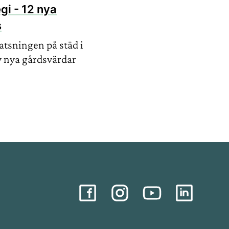
gi - 12 nya
s
atsningen på städ i
lv nya gårdsvärdar
Social media
facebook
instagram
youtube
linkedin