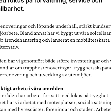
d fokus på förvaltning, service och
llbarhet.
renoveringar och löpande underhåll, stärkt kundser
jöarbete. Bland annat har vi byggt ut våra solcellsa
 för ärendehantering och lanserat en mobilitetskart
lternativ.
den har vi genomfört både större investeringar och
 handlar om trapphusrenoveringar, trygghetsskapan
errenovering och utveckling av utemiljöer.
ktigt arbete i våra områden
 områden har arbetet fortsatt med fokus på trygghet,
ret har vi arbetat med mötesplatser, sociala satsni
kan med hyresgäster, föreningar och staden. Arbetet