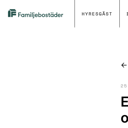
HYRESGÄST
Familjebostäder
i
Göteborg
25
E
o