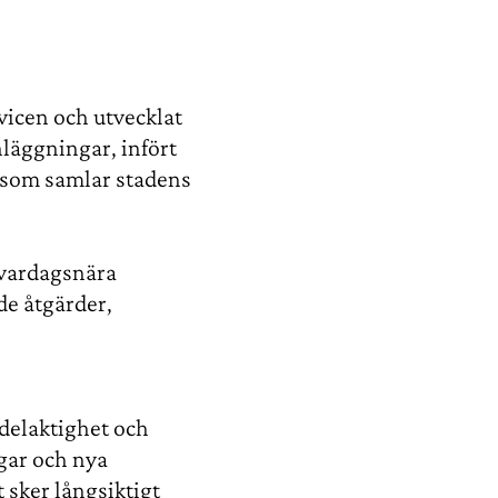
vicen och utvecklat
nläggningar, infört
a som samlar stadens
 vardagsnära
de åtgärder,
 delaktighet och
ngar och nya
 sker långsiktigt