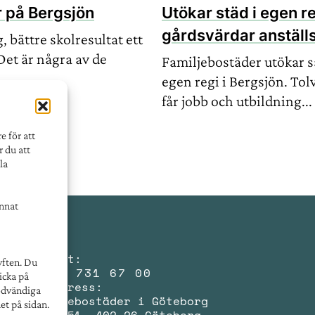
r på Bergsjön
Utökar städ i egen re
gårdsvärdar anställ
 bättre skolresultat ett
Det är några av de
Familjebostäder utökar s
..
egen regi i Bergsjön. To
får jobb och utbildning...
e för att
r du att
la
annat
Kontakt:
yften. Du
031 - 731 67 00
icka på
Postadress:
nödvändiga
Familjebostäder i Göteborg
et på sidan.
Box 5151, 402 26 Göteborg