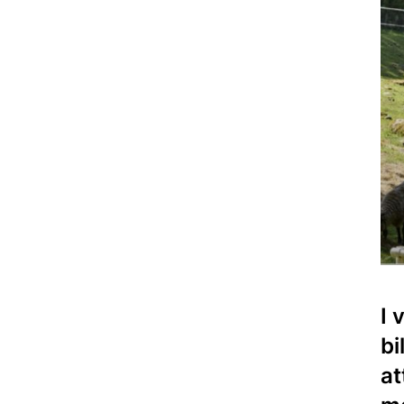
I 
bi
at