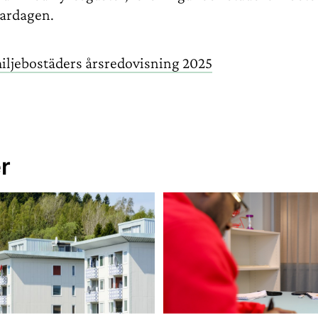
vardagen.
iljebostäders årsredovisning 2025
r