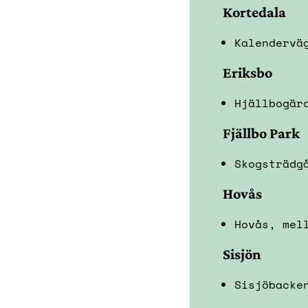
Kortedala
Kalendervä
Eriksbo
Hjällbogär
Fjällbo Park
Skogsträdg
Hovås
Hovås, mel
Sisjön
Sisjöbacke