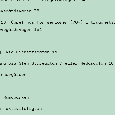
evegårdsvägen 78
-16: Öppet hus för seniorer (70+) i trygghets
evegårdsvägen 194
g, vid Richertsgatan 14
ång via Sten Sturegatan 7 eller Hedåsgatan 10
innergården
, Rymdparken
n, aktivitetsytan