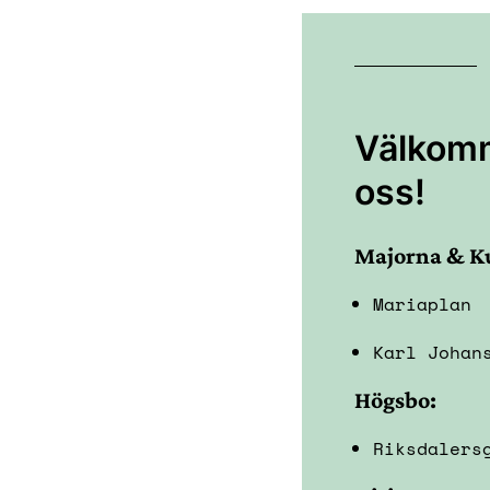
Välkomme
oss!
Majorna & K
Mariaplan
Karl Johan
Högsbo:
Riksdalers