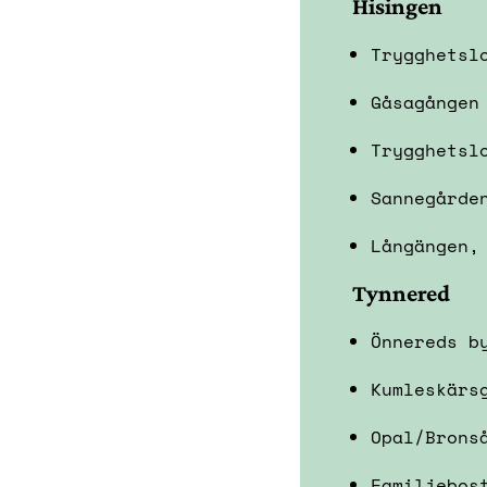
Hisingen
Trygghetsl
Gåsagången
Trygghetsl
Sannegårde
Långängen,
Tynnered
Önnereds b
Kumleskärs
Opal/Brons
Familjebos