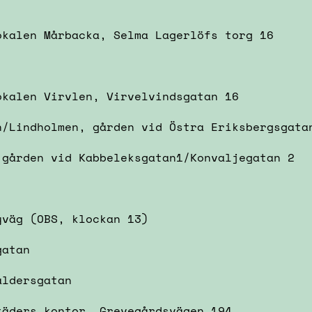
okalen Mårbacka, Selma Lagerlöfs torg 16
okalen Virvlen, Virvelvindsgatan 16
n/Lindholmen, gården vid Östra Eriksbergsgata
 gården vid Kabbeleksgatan1/Konvaljegatan 2
yväg (OBS, klockan 13)
gatan
åldersgatan
täders kontor, Grevegårdsvägen 194