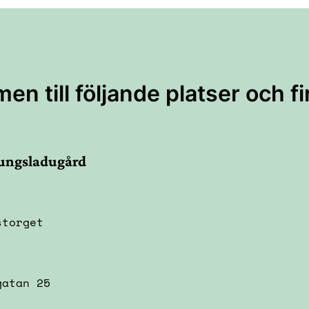
n till följande platser och f
ungsladugård
storget
gatan 25