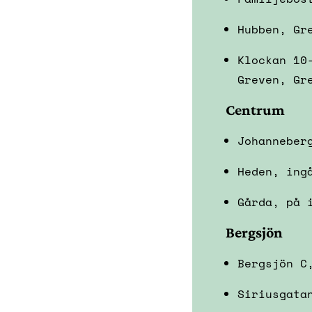
Hubben, Gr
Klockan 10
Greven, Gr
Centrum
Johanneber
Heden, ing
Gårda, på 
Bergsjön
Bergsjön C
Siriusgata