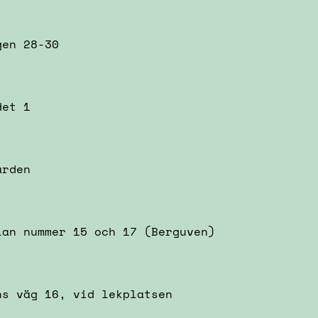
gen 28-30
det 1
ården
lan nummer 15 och 17 (Berguven)
ns väg 16, vid lekplatsen