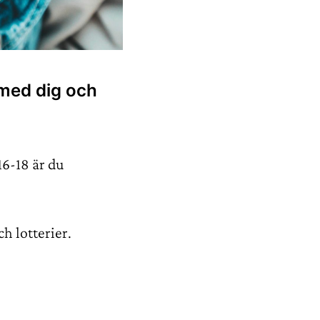
a med dig och
16-18 är du
h lotterier.